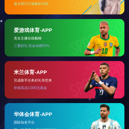
|
关于我们
专注于为各行各业提供全系统激光加工设备及自动化产线的解决方
案，拥有超15000+㎡大型现代化的生产基地
武汉总部：湖北省武汉市东湖高新技术开发区光谷三路777号综
合保税区一号标准厂房1层
无锡工厂：江苏省无锡市江阴市临港科创园23-1
友情链接
：
Em-Smart官网
|
登录入口
24小时服务热线：400-027-8558
销售热线：19945005587