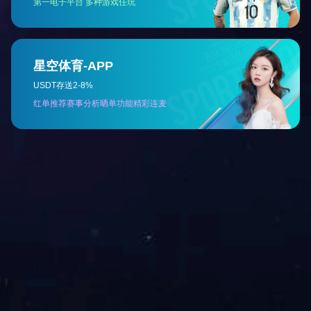
邮箱：ch027@ch027.com
清空记录
|
关注我们
企业微信
微信公众号