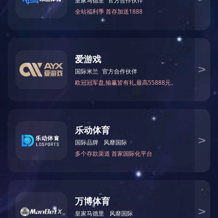
CWIEME Shanghai 2025 上海国际线圈展将
于2025年6月25-27日在上海世博展览馆重磅
开启！新利·体育(中国)官方网站将携带铁芯快
展会活动
速打样及量产全产业工艺技术亮相展会。
CWIEME Berlin 2025丨新利·体育(中
国)官方网站邀您相约柏林线圈展
2025-06-03
CWIEME Berlin 2025 柏林线圈展将于2025
年6月03-05日在柏林展览中心重磅开启！新
利·体育(中国)官方网站将携带铁芯心快速打样
展会活动
及量产全产业工艺技术亮相展会。
2024上海线圈展CWIEME展
2024-05-27
上海线圈展CWIEME创建于2014年，一年举