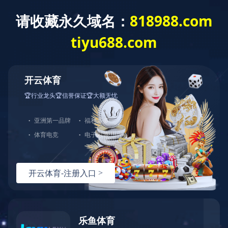
取消
首页
历史记录
清空记录
分享到
产品中心
新浪微博
微信
案例展示
激光打标系列
新闻中心
百度贴吧
News center
服务支持
激光切割系列
行业解决方案
光纤激光打标机
豆瓣
公司新闻
QQ好友
关于创恒
激光焊接系列
客户案例
紫外线激光打标机
精密激光切割机
汽车行业激光智能解决方案
展会活动
行业动态
新闻中心
激光智能生产线
创客说
走进创恒
CO2激光打标机
大幅激光切割机
新利·体育(中国)官方网站CX-CE-1500手持焊接机_激
轨道交通行业激光智能加工解决方案
登录入口
激光清洗系列
科技创恒
公司新闻
在线飞行激光打标机
管材激光切割机
新利·体育(中国)官方网站机械手臂激光焊接机
新能源电机定子铁芯激光焊接产线
水泵风机行业
【最后 1 天！周六冲！】新利·体育(中
国)官方网站工博会展位热闹依旧，速
激光加工服务
加入创恒
展会活动
CX-3D系列激光打标机
电机定转子铁芯单工位激光焊接机
新能源电机转子铁芯自动检测压铆产线
新利·体育(中国)官方网站清洗机
眼镜行业
来打卡领福利
2025-09-26